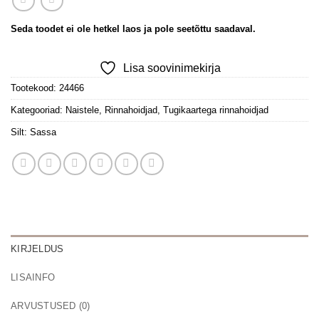
Seda toodet ei ole hetkel laos ja pole seetõttu saadaval.
Lisa soovinimekirja
Tootekood:
24466
Kategooriad:
Naistele
,
Rinnahoidjad
,
Tugikaartega rinnahoidjad
Silt:
Sassa
KIRJELDUS
LISAINFO
ARVUSTUSED (0)