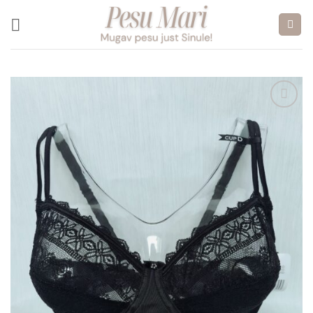
Skip
to
content
Lisa
soovinimekirja