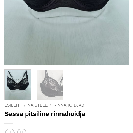
ESILEHT
/
NAISTELE
/
RINNAHOIDJAD
Sassa pitsiline rinnahoidja