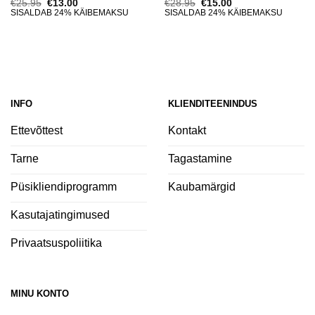
Algne
Current
Algne
Current
€
25.95
€
13.00
€
28.95
€
15.00
hind
price
hind
price
SISALDAB 24% KÄIBEMAKSU
SISALDAB 24% KÄIBEMAKSU
oli:
is:
oli:
is:
€25.95.
€13.00.
€28.95.
€15.00.
INFO
KLIENDITEENINDUS
Ettevõttest
Kontakt
Tarne
Tagastamine
Püsikliendiprogramm
Kaubamärgid
Kasutajatingimused
Privaatsuspoliitika
MINU KONTO