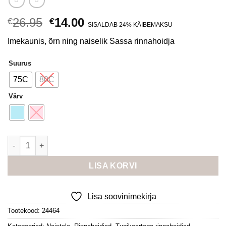
Algne
Current
26.95
14.00
€
€
SISALDAB 24% KÄIBEMAKSU
hind
price
Imekaunis, õrn ning naiselik Sassa rinnahoidja
oli:
is:
€26.95.
€14.00.
Suurus
75C
80C
Värv
Sassa õrna pitsiga rinnahoidja kogus
LISA KORVI
Lisa soovinimekirja
Tootekood:
24464