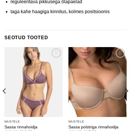
reguleeritava pikkusega õlapaelad
taga kahe haagiga kinnitus, kolmes positsioonis
SEOTUD TOOTED
Lisa
Lisa
soovinimekirja
soovinimekirja
NAISTELE
NAISTELE
Sassa rinnahoidja
Sassa polstriga rinnahoidja