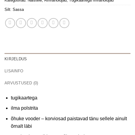
Kategooriad:
Naistele
,
Rinnahoidjad
,
Tugikaartega rinnahoidjad
Silt:
Sassa
KIRJELDUS
LISAINFO
ARVUSTUSED (0)
tugikaartega
ilma polstrita
õhuke vooder – korviosad paistavad tänu sellele ainult
õrnalt läbi