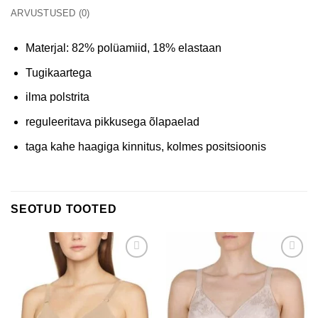
ARVUSTUSED (0)
Materjal: 82% polüamiid, 18% elastaan
Tugikaartega
ilma polstrita
reguleeritava pikkusega õlapaelad
taga kahe haagiga kinnitus, kolmes positsioonis
SEOTUD TOOTED
Lisa
Lisa
soovinimekirja
soovinimekirja