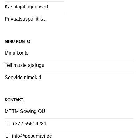
Kasutajatingimused
Privaatsuspoliitika
MINU KONTO
Minu konto
Tellimuste ajalugu
Soovide nimekiri
KONTAKT
MTTM Sewing OÜ
+372 55614231
info@pesumari.ee