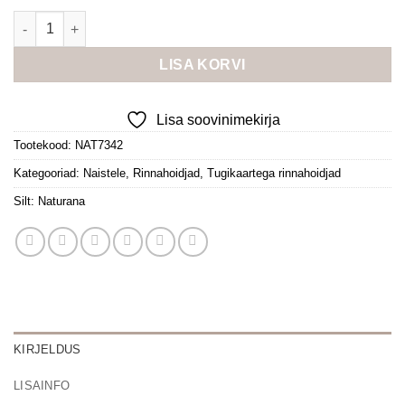
Naturana tugikaartega rinnahoidja kogus
LISA KORVI
Lisa soovinimekirja
Tootekood:
NAT7342
Kategooriad:
Naistele
,
Rinnahoidjad
,
Tugikaartega rinnahoidjad
Silt:
Naturana
KIRJELDUS
LISAINFO