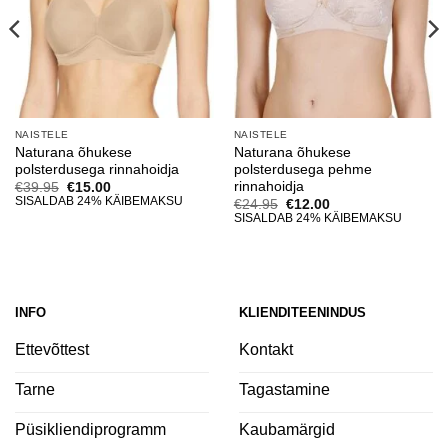
NAISTELE
NAISTELE
Naturana õhukese
Naturana õhukese
polsterdusega rinnahoidja
polsterdusega pehme
rinnahoidja
Algne
Current
€
39.95
€
15.00
hind
price
SISALDAB 24% KÄIBEMAKSU
Algne
Current
€
24.95
€
12.00
oli:
is:
hind
price
SISALDAB 24% KÄIBEMAKSU
€39.95.
€15.00.
oli:
is:
€24.95.
€12.00.
INFO
KLIENDITEENINDUS
Ettevõttest
Kontakt
Tarne
Tagastamine
Püsikliendiprogramm
Kaubamärgid