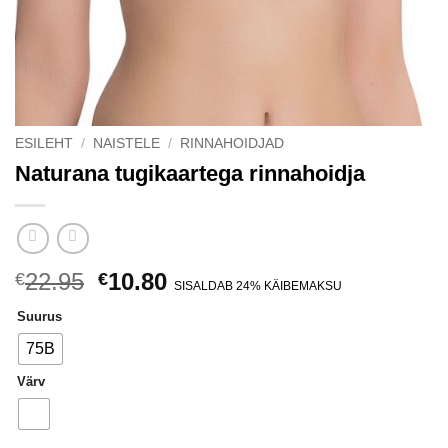
ESILEHT
/
NAISTELE
/
RINNAHOIDJAD
Naturana tugikaartega rinnahoidja
Algne
Current
22.95
10.80
€
€
SISALDAB 24% KÄIBEMAKSU
hind
price
Suurus
oli:
is:
€22.95.
€10.80.
75B
Värv