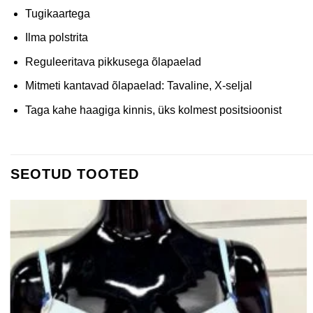
Tugikaartega
Ilma polstrita
Reguleeritava pikkusega õlapaelad
Mitmeti kantavad õlapaelad: Tavaline, X-seljal
Taga kahe haagiga kinnis, üks kolmest positsioonist
SEOTUD TOOTED
Lisa
soovinimekirja