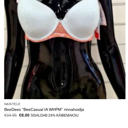
NAISTELE
BeeDees “BeeCasual IA WHPM” rinnahoidja
Algne
Current
€
34.95
€
8.00
SISALDAB 24% KÄIBEMAKSU
hind
price
oli:
is:
€34.95.
€8.00.