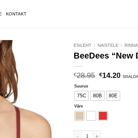
E
KONTAKT
ESILEHT
/
NAISTELE
/
RINNA
BeeDees “New 
Lisa
soovinimekirja
Algne
Curr
28.95
14.20
€
€
SISALD
hind
price
Suurus
oli:
is:
€28.95.
€14.2
75C
80B
80E
Värv
BeeDees "New Day WM" rinnah