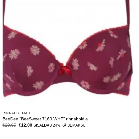
RINNAHOIDJAD
BeeDee “BeeSweet 7160 WHP” rinnahoidja
Algne
Current
€
29.95
€
12.00
SISALDAB 24% KÄIBEMAKSU
hind
price
oli:
is:
€29.95.
€12.00.