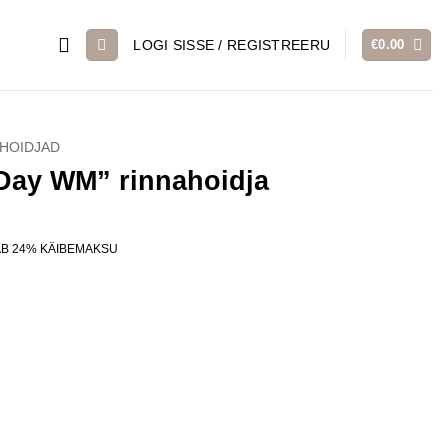
LOGI SISSE / REGISTREERU
€
0.00
HOIDJAD
Day WM” rinnahoidja
ent
AB 24% KÄIBEMAKSU
0.
oidja kogus