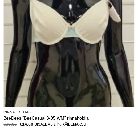
RINNAHOIDJAD
BeeDees “BeeCasual 3-05 WM” rinnahoidja
Algne
Current
€
39.95
€
14.00
SISALDAB 24% KÄIBEMAKSU
hind
price
oli:
is:
€39.95.
€14.00.