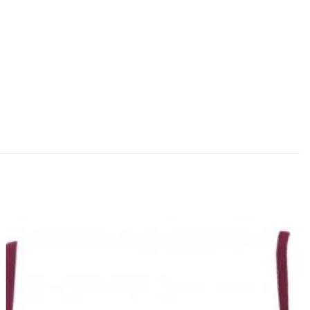
Lisa
soovinimekirja