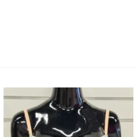
Lisa
soovinimekirja