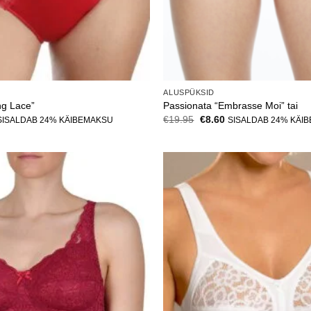
ALUSPÜKSID
ng Lace”
Passionata “Embrasse Moi” tai
urrent
Algne
Current
€
19.95
€
8.60
SISALDAB 24% KÄIBEMAKSU
SISALDAB 24% KÄI
rice
hind
price
:
oli:
is:
.
9.00.
€19.95.
€8.60.
Lisa
soovinimekirja