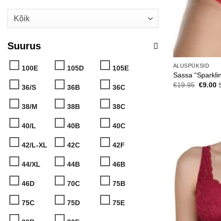
Kõik
Suurus
ALUSPÜKSID
100E
105D
105E
Sassa “Sparkli
Algne
C
€
19.95
€
9.00
36/S
36B
36C
hind
p
oli:
is
€19.95
€
38/M
38B
38C
40/L
40B
40C
42/L-XL
42C
42F
44/XL
44B
46B
46D
70C
75B
75C
75D
75E