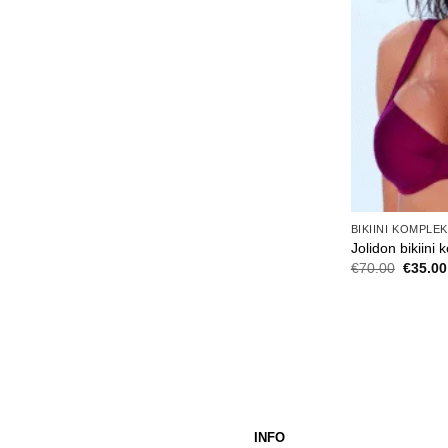
BIKIINI KOMPLE
Jolidon bikiini 
Algne
€
70.00
€
35.00
hind
oli:
€70.00
INFO