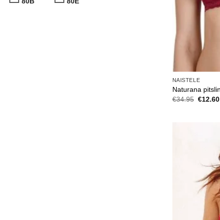
80B
80E
NAISTELE
Naturana pitsl
Algne
€
34.95
€
12.60
hind
oli:
€34.95