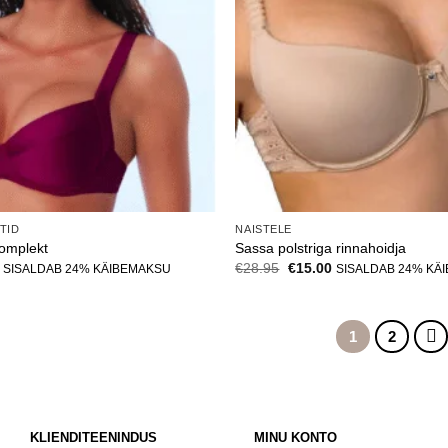
KTID
NAISTELE
komplekt
Sassa polstriga rinnahoidja
Current
Algne
Current
€
28.95
€
15.00
SISALDAB 24% KÄIBEMAKSU
SISALDAB 24% KÄ
price
hind
price
is:
oli:
is:
.
€35.00.
€28.95.
€15.00.
1
2
KLIENDITEENINDUS
MINU KONTO