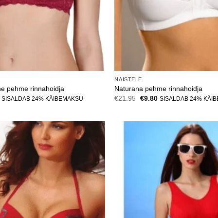
NAISTELE
ine pehme rinnahoidja
Naturana pehme rinnahoidja
Current
Algne
Current
€
21.95
€
9.80
SISALDAB 24% KÄIBEMAKSU
SISALDAB 24% KÄI
price
hind
price
is:
oli:
is:
.
€12.60.
€21.95.
€9.80.
Lisa
soovinimekirja