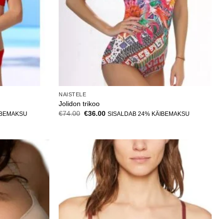
NAISTELE
Jolidon trikoo
Algne
Current
€
74.00
€
36.00
IBEMAKSU
SISALDAB 24% KÄIBEMAKSU
hind
price
oli:
is:
€74.00.
€36.00.
Lisa
Lisa
soovinimekirja
soovinimekirja