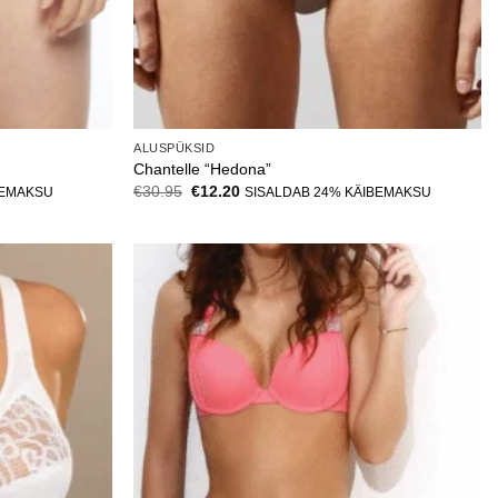
ALUSPÜKSID
Chantelle “Hedona”
Algne
Current
€
30.95
€
12.20
BEMAKSU
SISALDAB 24% KÄIBEMAKSU
hind
price
oli:
is:
€30.95.
€12.20.
Lisa
Lisa
soovinimekirja
soovinimekirja