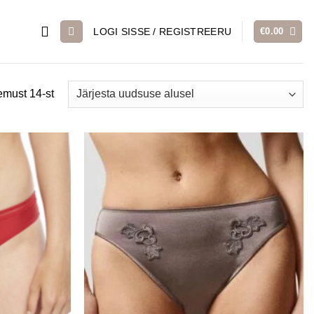
LOGI SISSE / REGISTREERU
€
0.00
Sorted
emust 14-st
by
latest
Lisa
Lisa
soovinimekirja
soovinimekirja