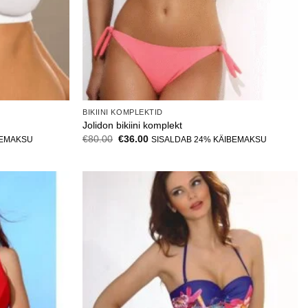
BIKIINI KOMPLEKTID
Jolidon bikiini komplekt
Algne
Current
€
80.00
€
36.00
BEMAKSU
SISALDAB 24% KÄIBEMAKSU
hind
price
oli:
is:
€80.00.
€36.00.
Lisa
Lisa
soovinimekirja
soovinimekirja