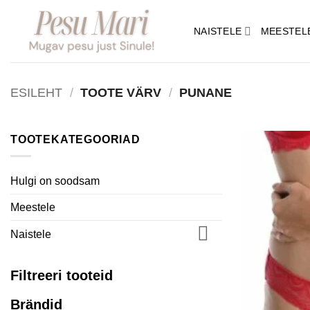
Skip
to
NAISTELE
MEESTEL
content
ESILEHT
/
TOOTE VÄRV
/
PUNANE
TOOTEKATEGOORIAD
Hulgi on soodsam
Meestele
Naistele
Filtreeri tooteid
Brändid