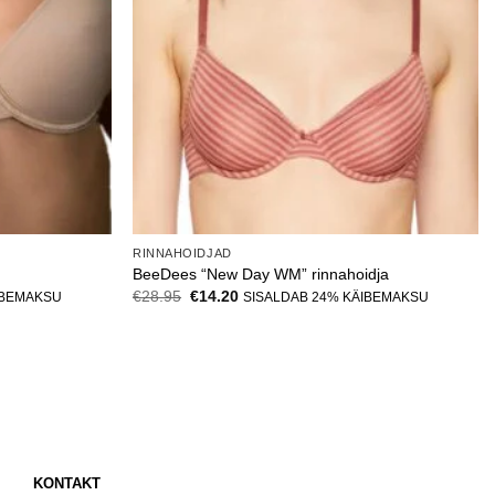
RINNAHOIDJAD
BeeDees “New Day WM” rinnahoidja
Algne
Current
€
28.95
€
14.20
IBEMAKSU
SISALDAB 24% KÄIBEMAKSU
hind
price
oli:
is:
€28.95.
€14.20.
KONTAKT