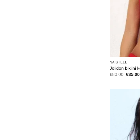
NAISTELE
Jolidon bikiini 
Algne
€
80.00
€
35.00
hind
oli:
€80.00